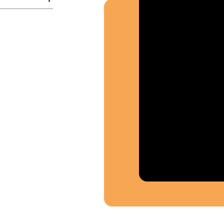
Où so
Souten