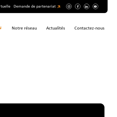
rtuelle
Demande de partenariat
Notre réseau
Actualités
Contactez-nous
pos
rmations initiales
étier faire après ma
tion ?
tences et métiers
ormations continues
ir
cherche d’emploi