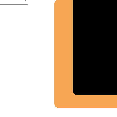
Où so
Souten