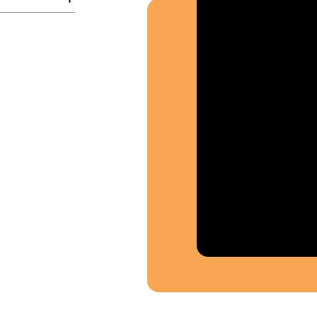
Où so
Souten