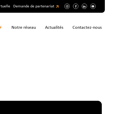
rtuelle
Demande de partenariat
Notre réseau
Actualités
Contactez-nous
pos
rmations initiales
étier faire après ma
tion ?
tences et métiers
ormations continues
ir
cherche d’emploi