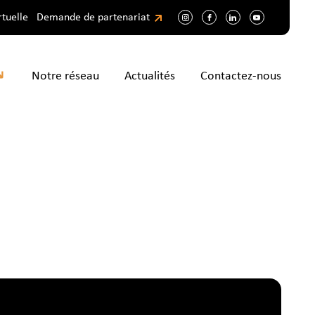
rtuelle
Demande de partenariat
Notre réseau
Actualités
Contactez-nous
pos
rmations initiales
étier faire après ma
tion ?
tences et métiers
ormations continues
ir
cherche d’emploi