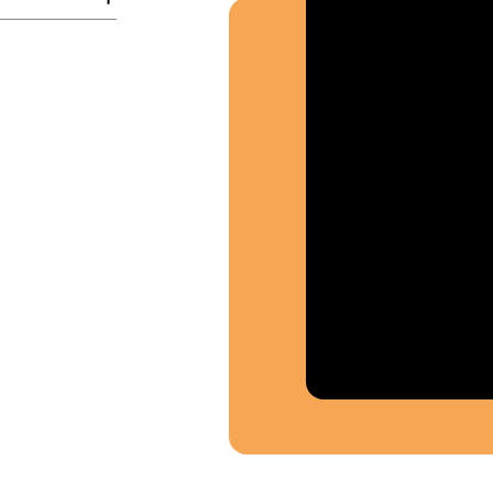
Où so
Souten