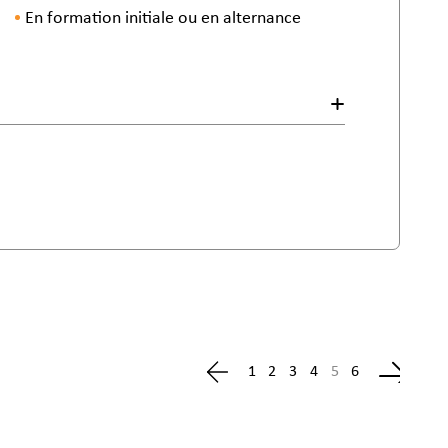
En formation initiale ou en alternance
1
2
3
4
5
6