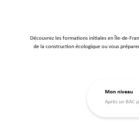
Découvrez les formations initiales en Île-de-Fr
de la construction écologique ou vous préparer
Mon niveau
Après un BAC p
Contactez-nous
Demande d'information