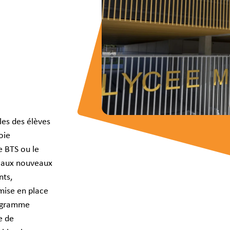
Où so
Souten
les des élèves
oie
e BTS ou le
es aux nouveaux
nts,
mise en place
rogramme
e de