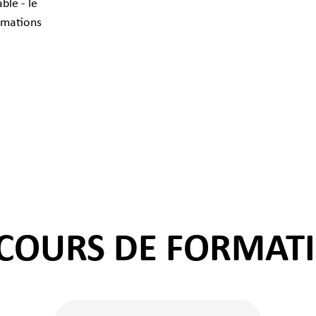
ble - le
mmations
COURS DE FORMAT